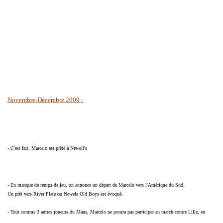
Novembre-Décembre 2009 :
- C'est fait, Marcelo est prêté à Newell's
- En manque de temps de jeu, on annonce un départ de Marcelo vers l'Amérique du Sud.
Un prêt vers River Plate ou Newels Old Boys est évoqué.
- Tout comme 3 autres joueurs du Mans, Marcelo ne pourra pas participer au match contre Lille, en